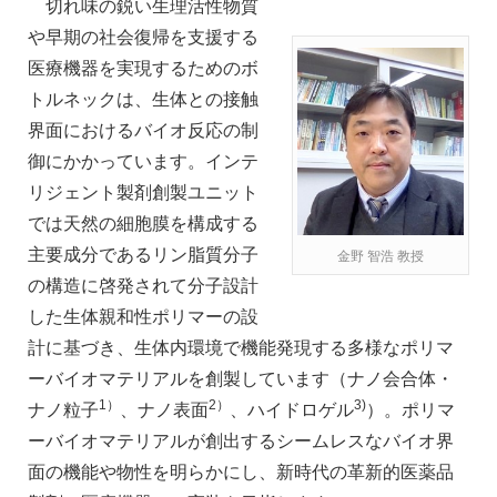
切れ味の鋭い生理活性物質
や早期の社会復帰を支援する
医療機器を実現するためのボ
トルネックは、生体との接触
界面におけるバイオ反応の制
御にかかっています。インテ
リジェント製剤創製ユニット
では天然の細胞膜を構成する
主要成分であるリン脂質分子
金野 智浩 教授
の構造に啓発されて分子設計
した生体親和性ポリマーの設
計に基づき、生体内環境で機能発現する多様なポリマ
ーバイオマテリアルを創製しています（ナノ会合体・
1）
2）
3)
ナノ粒子
、ナノ表面
、ハイドロゲル
）。ポリマ
ーバイオマテリアルが創出するシームレスなバイオ界
面の機能や物性を明らかにし、新時代の革新的医薬品