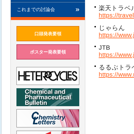
楽天トラベ
これまでの討論会
https://trave
じゃらん
口頭発表要領
https://www.
JTB
ポスター発表要領
https://www.j
るるぶトラ
https://www.