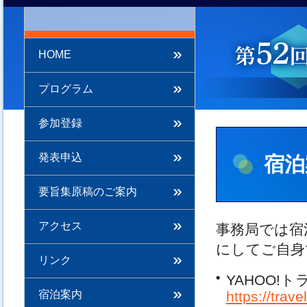
HOME
プログラム
参加登録
発表申込
宿泊
要旨集原稿のご案内
アクセス
事務局では宿
にしてご自身
リンク
YAHOO!ト
宿泊案内
https://trave