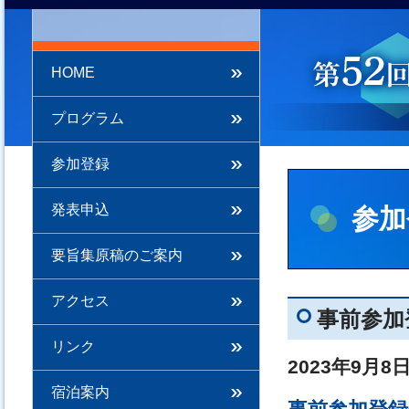
HOME
プログラム
参加登録
発表申込
参加
要旨集原稿のご案内
アクセス
事前参加
リンク
2023年9月
宿泊案内