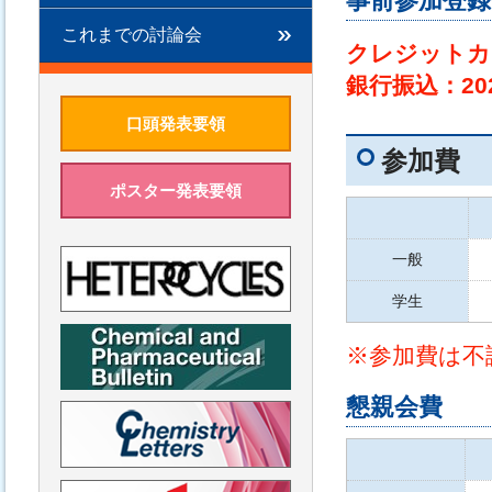
事前参加登録
これまでの討論会
クレジットカー
銀行振込：20
口頭発表要領
参加費
ポスター発表要領
一般
学生
※参加費は不
懇親会費