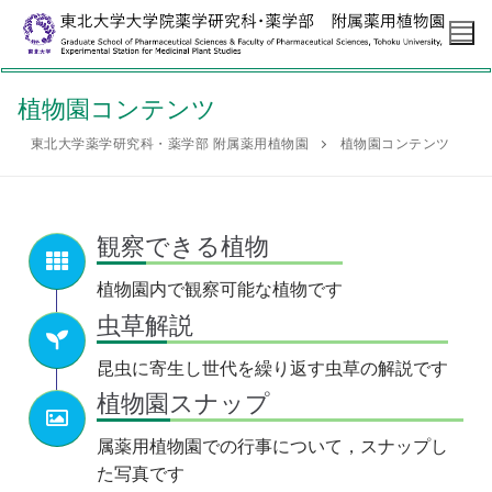
植物園コンテンツ
東北大学薬学研究科・薬学部 附属薬用植物園
植物園コンテンツ
ホームページ
薬用植物園について
観察できる植物
沿革
植物園コンテンツ
植物園内で観察可能な植物です
特徴
観察できる植物
情報
虫草解説
薬用植物園紹介ビデオ
虫草解説
トリカブトとニリンソウ
利用案内
昆虫に寄生し世代を繰り返す虫草の解説です
植物園スナップ
植物園スナップ
リンク
属薬用植物園での行事について，スナップし
た写真です