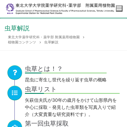
虫草解説
東北大学薬学研究科・薬学部 附属薬用植物園
ホームページ
植物園コンテンツ
虫草解説
薬用植物園について
沿革
虫草とは！？
植物園コンテンツ
昆虫に寄生し世代を繰り返す虫草の概略
特徴
観察できる植物
情報
虫草リスト
薬用植物園紹介ビデオ
虫草解説
トリカブトとニリンソウ
利用案内
矢萩信夫氏が30年の歳月をかけて山形県内を
植物園スナップ
リンク
中心に採取・発見した虫草類を写真入りで紹
介（大変貴重な研究資料です）。
第一回虫草採取