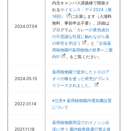
内北キャンパス講義棟で開催さ
れる
サイエンス・デイ2024（第
18回）
に出展します（入場料
無料、事前申込不要）。詳細は
2024.07.04
プログラム「
カレーの黄色成分
の不思議な性質に触れながら薬
の研究を学ぼう
」と「
出張薬
用植物園!!!薬用植物の世界へご案
内!!!
」をご覧ください。
薬用植物園で提供したトロロア
2024.05.15
オイの種を使った研究がプレス
リリースされました。
※注意※ 薬用植物園内電気柵設置
2022.01.14
について
薬用植物園周辺でのイノシシ出
2021.11.18
没に伴う 園内観察路通行禁止措