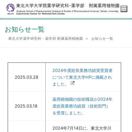
お知らせ一覧
東北大学薬学研究科・薬学部 附属薬用植物園
お知らせ一覧
ホームページ
薬用植物園について
沿革
植物園コンテンツ
2024年度総長業務功績賞受賞者
2025.03.28
について東北大学HPに掲載され
特徴
観察できる植物
情報
ました。
薬用植物園紹介ビデオ
虫草解説
トリカブトとニリンソウ
利用案内
薬用植物園の技術職員が2024年
2025.03.18
度総長業務功績賞（技術部門）
植物園スナップ
リンク
を受賞しました。
2024年7月14日に、東北大学川