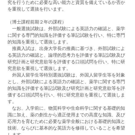
究を行うために必要な高い能力と資質を備えているか否か
を重視して選抜を行います。
（博士課程前期２年の課程）
一般選抜試験は、外部試験による英語力の確認と、薬学
に関する専門的知識を評価する筆記試験を行い、特に専門
的知識を重視して選抜します。
推薦入試は、出身大学長の推薦に基づき、外部試験によ
る英語力の確認と、論理的思考力を評価する筆記試験及び
研究計画と研究意欲等を評価する口頭試問を行い、特に研
究意欲を重視して選抜します。
外国人留学生等特別選抜試験は、外国人留学生等を対象
とし、外部試験による英語力の確認と、薬学に関する専門
的知識を評価する筆記試験及び研究計画と研究意欲等を評
価する口頭試問を行い、特に研究意欲を重視して選抜しま
す。
なお、入学前に、物質科学や生命科学に関する基礎的知
識に加え、薬の創生から適正使用までの高度な知識、及び
応用力を育むために必要な薬学全般における基礎的知識と
技術、ならびに基本的な英語力を修得していることを希望
します。