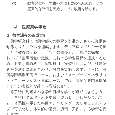
(3)
教育課程を、学生の評価も含めて組織的、かつ
定期的な評価を実施し、常に改善を続ける。
医療薬学専攻
１. 教育課程の編成方針
薬学研究科では薬学部での教育を引継ぎ、さらに発展さ
せるカリキュラムを編成します。ディプロマポリシーで掲
げた「教養の涵養」、「専門の修養」、「真理の探究」、
および「国際感覚の鍛錬」における学習目標を達成するた
めに必要な講義科目、演習科目、実習科目および、課題研
究等を適切に組み合わせた教育を実施します。さらに「腫
瘍専門薬剤師養成コース」および「スーパージェネラリス
ト・ファーマシスト養成コース」では、高度な専門薬剤師
としての実践的な能力を育成します。
修了時に到達すべき学習目標を学生が達成できるよう
に、各科目で習得される知識、能力を明示したシラバス
と、体系性を示した科目ナンバリング、カリキュラムマッ
プで可視化し、体系的な講義、演習、実習による学習を促
します。