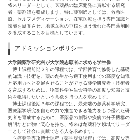
将来リーダーとして、医薬品の臨床開発に貢献する研究
者・薬剤師を養成します。特に薬剤師としては、救急医
療、セルフメディケーション、在宅医療を担う専門知識と
技能を涵養させ、地域医療の中核を担う優れた専門薬剤師
を養成することを目標としています。
アドミッションポリシー
大学院薬学研究科が大学院志願者に求める学生像
博士課程前期２年の課程では、学部教育で修得した基礎
的知識・技術を、薬の創生から適正使用までの高度な知識
と応用力へと発展させることができる薬学研究者・技術者
を育成するために、物質科学や生命科学の高度な知識と技
術を獲得したいという意欲を持つ人を求めます。
博士課程後期３年の課程では、最先端の創薬科学研究、
医療薬学研究を自らの力で推進できる能力をもつ優れた研
究者を育成するために、医薬品の創製や疾病の分子機構の
解明などに強い関心を持ち、将来は創薬科学領域でリーダ
ーとして社会に貢献できる人を求めます。
医療薬学専攻博士課程（薬学履修課程）では、高度な専