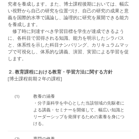
究者を養成します。また、博士課程後期においては、幅広
い視野から自己の研究を位置づけ、自己の研究の成果と意
義を国際的水準で議論し、論理的に研究を展開できる能力
を養成します。
修了時に到達すべき学習目標を学生が達成できるよう
に、各科目で習得される知識、能力を明示したシラバス
と、体系性を示した科目ナンバリング、カリキュラムマッ
プで可視化し、体系的な講義、演習、実習による学習を促
します。
２. 教育課程における教育・学習方法に関する方針
[博士課程前期２年の課程]
(1)
教養の涵養
・分子薬科学を中心とした当該領域の先駆者に
よる講義・セミナーを開催して、幅広い知識と
リーダーシップを発揮するための素養を身につ
ける。
(2)
専門の修養