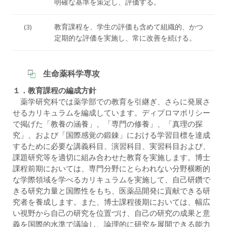
明確な基準を策定し、評価する。
(3)
教育課程を、学生の評価も含めて組織的、かつ
定期的な評価を実施し、常に改善を続ける。
生命薬科学専攻
１．教育課程の編成方針
薬学研究科では薬学部での教育を引継ぎ、さらに発展さ
せるカリキュラムを編成しています。ディプロマポリシー
で掲げた「教養の涵養」、「専門の修養」、「真理の探
究」、および「国際感覚の鍛錬」における学習目標を達成
するために必要な講義科目、演習科目、実習科目および、
課題研究等を適切に組み合わせた教育を実施します。博士
課程前期においては、専門分野にとらわれない分野横断的
な学際領域を学べるカリキュラムを実施して、自己研鑽で
きる研究力量と国際性をもち、医薬品開発に貢献できる研
究者を養成します。また、博士課程後期においては、幅広
い視野から自己の研究を位置づけ、自己の研究の成果と意
義を国際的水準で議論し、論理的に研究を展開できる能力