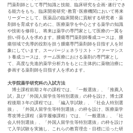
門薬剤師として専門知識と技能、臨床研究を企画･遂行でき
る能力をもち、臨床開発研究･教育･医療機関において将来
リーダーとして、医薬品の臨床開発に貢献する研究者・薬
剤師を育成するために、医療薬学を中心とする薬学の知識
や技術を修得し、将来は薬学の専門家として医療の一翼を
担い得る人を求めます。腫瘍専門薬剤師養成コースは、腫
瘍領域で先導的役割を担う腫瘍専門薬剤師を目指す人を対
象にしています。スーパージェネラリスト・ファーマシス
ト養成コースは、チーム医療における薬剤の専門家とし
て、高度な先進的薬学分析力をもとに主体的に薬物治療に
参画する薬剤師を目指す人を求めます。
大学院薬学研究科の入試方法
博士課程前期２年の課程では、「一般選抜」、「推薦入
試」及び「外国人留学生等特別選抜」の枠を設け、博士課
程後期３年の課程では、「編入学試験」、「社会人特別選
抜」、「外国人留学生等特別選抜」の枠を設け、医療薬学
専攻博士課程（薬学履修課程）では、「一般選抜」、「社
会人特別選抜」、「外国人留学生等特別選抜」の枠を設け
て入学試験を実施し、これらの教育理念・目標に沿った研