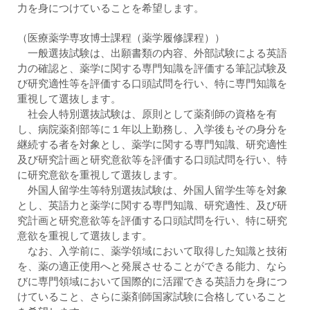
力を身につけていることを希望します。
（医療薬学専攻博士課程（薬学履修課程））
一般選抜試験は、出願書類の内容、外部試験による英語
力の確認と、薬学に関する専門知識を評価する筆記試験及
び研究適性等を評価する口頭試問を行い、特に専門知識を
重視して選抜します。
社会人特別選抜試験は、原則として薬剤師の資格を有
し、病院薬剤部等に１年以上勤務し、入学後もその身分を
継続する者を対象とし、薬学に関する専門知識、研究適性
及び研究計画と研究意欲等を評価する口頭試問を行い、特
に研究意欲を重視して選抜します。
外国人留学生等特別選抜試験は、外国人留学生等を対象
とし、英語力と薬学に関する専門知識、研究適性、及び研
究計画と研究意欲等を評価する口頭試問を行い、特に研究
意欲を重視して選抜します。
なお、入学前に、薬学領域において取得した知識と技術
を、薬の適正使用へと発展させることができる能力、なら
びに専門領域において国際的に活躍できる英語力を身につ
けていること、さらに薬剤師国家試験に合格していること