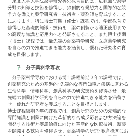
東北大学大学院薬学研究科の教育目的は、広範囲な薬学
分野の知識と技術を修得し、独創的な発想力と国際的な競
争力を備えた薬学研究者・技術者・薬剤師を育成すること
にあります。特に博士前期（修士）課程では、学部教育で
修得した基礎的知識・技術を、薬の創製から適正使用まで
の高度な知識と応用力へと発展させること、また博士後期
（博士）課程では、最先端の創薬科学研究、医療薬学研究
を自らの力で推進できる能力を涵養し、優れた研究者の育
成を目指します。
分子薬科学専攻
分子薬科学専攻における博士課程前期２年の課程では、
創薬研究のための基盤的･先端的な専門知識と疾病に関わる
生命科学、情報科学、創薬科学の研究技術を修得させ、最
先端の創薬科学研究を自らの力で推進できる能力を涵養さ
せ、優れた研究者を養成することを目標とします。
博士課程後期３年の課程では、創薬研究のための先端的な
専門知識と創薬に向けた革新的な合成反応および方法論を
開発する技術と疾患治療に向けた革新的な医療技術、新薬
を開発する技術を修得させ、創薬科学の研究･教育機関にお