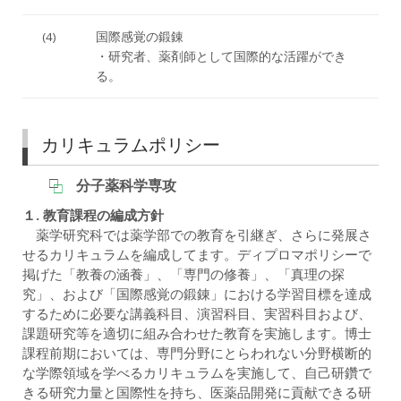
(4)
国際感覚の鍛錬
・研究者、薬剤師として国際的な活躍ができ
る。
カリキュラムポリシー
分子薬科学専攻
１. 教育課程の編成方針
薬学研究科では薬学部での教育を引継ぎ、さらに発展さ
せるカリキュラムを編成してます。ディプロマポリシーで
掲げた「教養の涵養」、「専門の修養」、「真理の探
究」、および「国際感覚の鍛錬」における学習目標を達成
するために必要な講義科目、演習科目、実習科目および、
課題研究等を適切に組み合わせた教育を実施します。博士
課程前期においては、専門分野にとらわれない分野横断的
な学際領域を学べるカリキュラムを実施して、自己研鑽で
きる研究力量と国際性を持ち、医薬品開発に貢献できる研