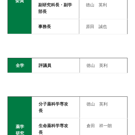
委員
副研究科長・副学
徳山 英利
部長
事務長
原田 誠也
全学
評議員
徳山 英利
分子薬科学専攻
徳山 英利
長
生命薬科学専攻
倉田 祥一朗
薬学
長
研究