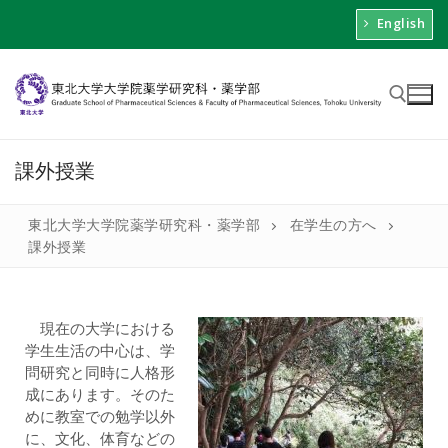
English
課外授業
東北大学大学院薬学研究科・薬学部
在学生の方へ
課外授業
現在の大学における
学生生活の中心は、学
問研究と同時に人格形
成にあります。そのた
めに教室での勉学以外
に、文化、体育などの